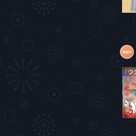
その他
5周年
4周年
ラジオ