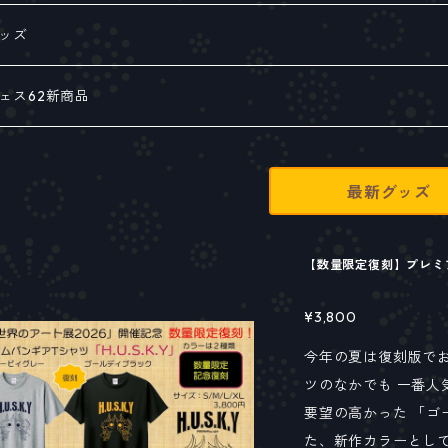
ルバム
ッズ
ルバム
籍
ンフレット
ェス62新商品
ドラビット
O & H.U.S.U.K.Y
最新グッズ
グサウンド
ショナリー
【数量限定復刻】プレミアム
ツ
あり】
¥3,800
ズバー コラボ
今年の夏は復刻版でお
ツのなかでも 一番人気
・保護犬チャリティーグッズ
要望の高かった 「ゴ
た、新作カラーとし