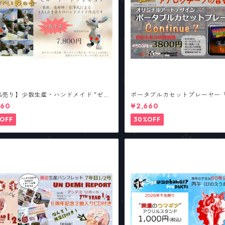
品売り】少数生産・ハンドメイド ”ゼ
ポータブルカセットプレーヤー「Co
 アートフィギュア
e?」／アナログサウンド・リタ
460
¥2,660
OFF
30%OFF