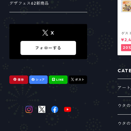
フルアルバム
関連書籍
各種パンフレット
デザフェス62新商品
サウンドラビット
Z.E.R.O & H.U.S.U.K.Y
X
ゲス
パン
アナログサウンド
ステーショナリー
¥2,
20%
フォローする
Tシャツ
CAT
セブンズバー コラボ
保存
シェア
LINE
ポスト
アート
保護猫・保護犬チャリティーグッズ
ウタの
その他・小物
シング
ウタの
5周年記念