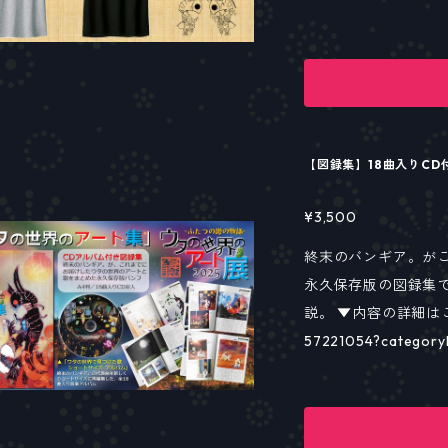
・小物
定生産ですので この
記念
記念
【図録集】18曲入りC
番組公式グッズ
¥3,500
終末のバンギア。が
永久保存版の図録集で
説。 ▼内容の詳細はこちらのペ
57221054?categoryIds=1814224 A4
加工・表裏遊び紙仕