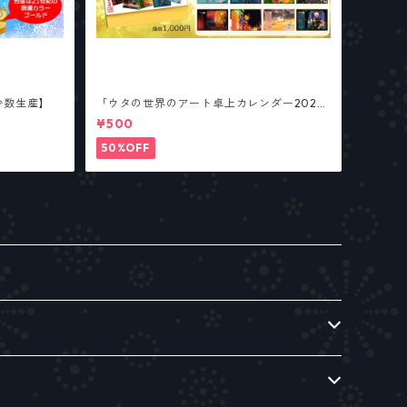
少数生産】
「ウタの世界のアート卓上カレンダー202
6」
¥500
50%OFF