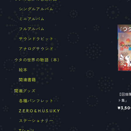
シングルアルバム
ミニアルバム
フルアルバム
サウンドラビット
アナログサウンド
ウタの世界の物語（本）
絵本
関連書籍
関連グッズ
【図録
各種パンフレット
ト集」
¥3,50
Z.E.R.O & H.U.S.U.K.Y
ステーショナリー
Tシャツ