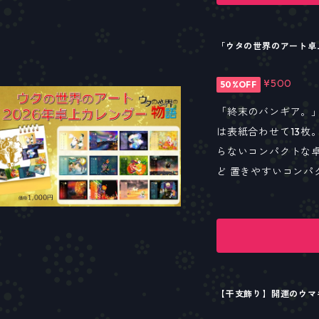
「ウタの世界のアート卓
¥500
50%OFF
「終末のバンギア。」
は表紙合わせて13枚。
らないコンパクトな卓上カレンダーで
ど 置きやすいコンパ
語」のアートをお楽
【干支飾り】開運のウマ