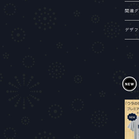
ミニア
絵本
関連グ
4周年記念
フルア
関連書
各種パ
デザフ
ラジオ番組公式グッズ
サウン
Z.E.R.
アナロ
ステー
Tシャ
セブン
保護猫