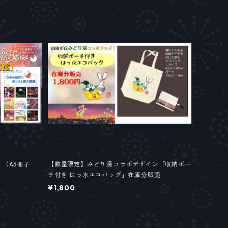
（A5冊子
【数量限定】みどり湯コラボデザイン「収納ポー
チ付き はっ水エコバッグ」在庫分販売
¥1,800