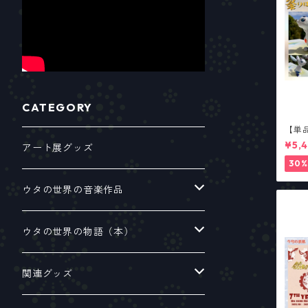
CATEGORY
【単
ロ”
¥5,
アート展グッズ
30%
ウタの世界の音楽作品
シングルアルバム
ウタの世界の物語（本）
ミニアルバム
絵本
関連グッズ