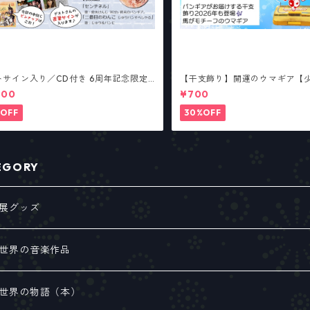
トサイン入り／CD付き 6周年記念限定
【干支飾り】開運のウマギア【
フレット（総合パンフ7年目1/2号）
400
¥700
OFF
30%OFF
EGORY
展グッズ
世界の音楽作品
ルアルバム
世界の物語（本）