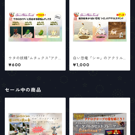
ウタの妖精”ムチュクス”アクリ
白い恐竜「シロ」のアクリル
ルスタンド
スタンド
¥600
¥1,000
セール中の商品