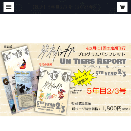
【残少】5年目2/3号（2023年5月
～8月号） 総合プログラムパンフレ
ット「アンティエール・リポート」
5年目2/3号【少数部数生産】 | サウ
ンドラビット／終末のバンギア。ネ
ットショップ