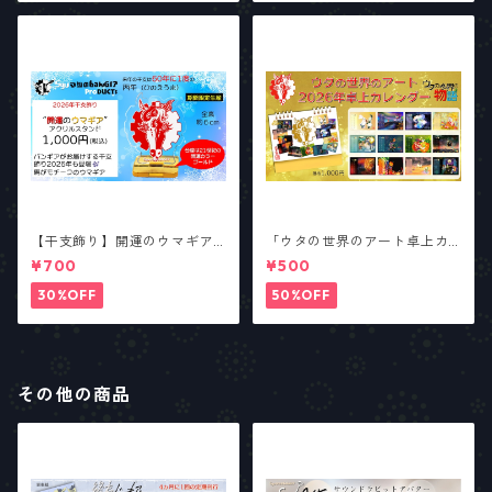
【干支飾り】開運のウマギア
「ウタの世界のアート卓上カ
【少数生産】
レンダー2026」
¥700
¥500
30%OFF
50%OFF
その他の商品