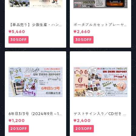
【単品売り】少数生産・ハン
ポータブルカセットプレーヤ
ドメイド ”ゼロ” アートフィギ
ー「Continue?」／アナログ
¥5,460
¥2,660
ュア
サウンド・リターンズ
30%OFF
30%OFF
6年目3/3号（2024年9月～12
ゲストサイン入り／CD付き 6
月号） 総合パンフレット「ア
周年記念限定パンフレット
¥1,200
¥2,400
ンティエール・リポート」
（総合パンフ7年目1/2号）
【少数部数生産】
20%OFF
20%OFF