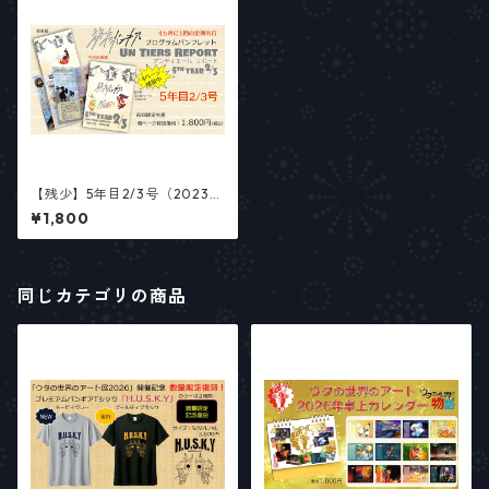
【残少】5年目2/3号（2023年
5月～8月号） 総合プログラム
¥1,800
パンフレット「アンティエー
ル・リポート」5年目2/3号
【少数部数生産】
同じカテゴリの商品