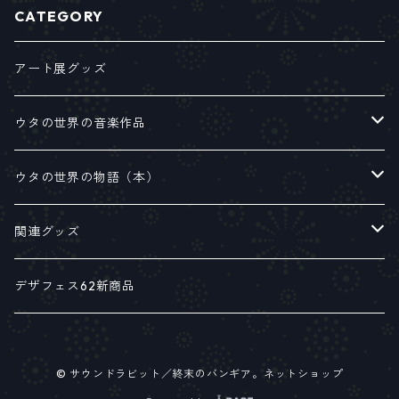
CATEGORY
アート展グッズ
ウタの世界の音楽作品
シングルアルバム
ウタの世界の物語（本）
ミニアルバム
絵本
関連グッズ
フルアルバム
関連書籍
各種パンフレット
デザフェス62新商品
サウンドラビット
Z.E.R.O & H.U.S.U.K.Y
© サウンドラビット／終末のバンギア。ネットショップ
アナログサウンド
ステーショナリー