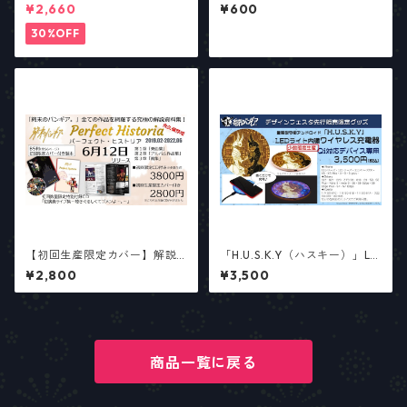
ー「Continue?」／アナログ
ルスタンド
¥2,660
¥600
サウンド・リターンズ
30%OFF
【初回生産限定カバー】解説
「H.U.S.K.Y（ハスキー）」LE
資料集「パーフェクト・ヒス
Dライト内臓ワイヤレス充電器
¥2,800
¥3,500
トリア」
（Qi対応機器専用）
商品一覧に戻る