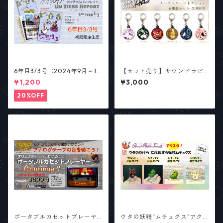
6年目3/3号（2024年9月～12
【セット売り】サウンドラビ
月号） 総合パンフレット「ア
ットアバター キーホルダーコ
¥1,200
¥3,000
ンティエール・リポート」
レクション6種セット
【少数部数生産】
20%OFF
ポータブルカセットプレーヤ
ウタの妖精”ムチュクス”アクリ