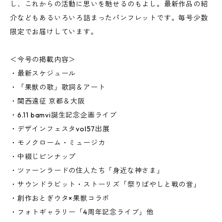
し、これからの活動に思いを馳せるのもよし。最新作品の紹
介などもあるいろいろ詰まったパンフレットです。毎号少数
限定でお届けしています。
＜今号の掲載内容＞
・最新スケジュール
・「果獣の歌」歌詞＆アート
・関西遠征 京都＆大阪
・6.11 bamvi誕生記念企画ライブ
・デザインフェスタvol57出展
・モノクローム・ミュージカ
・中綴じピンナップ
・ツァーンラードの住人たち「身近な神さま」
・サウンドラビット・ストーリズ「祭りばやしと戦の音」
・創作おとぎウタ×果獣コラボ
・フォトギャラリー「4周年記念ライブ」他