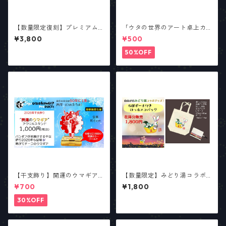
【数量限定復刻】プレミアム
「ウタの世界のアート卓上カ
バンギア 2022デザイン「H.U.
レンダー2026」
¥3,800
¥500
S.K.Y」Tシャツ【新カラーあ
り】
50%OFF
【干支飾り】開運のウマギア
【数量限定】みどり湯コラボ
【少数生産】
デザイン「収納ポーチ付き は
¥700
¥1,800
っ水エコバッグ」在庫分販売
30%OFF