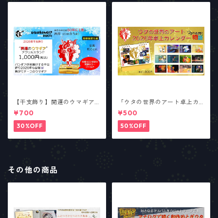
【干支飾り】開運のウマギア
「ウタの世界のアート卓上カ
【少数生産】
レンダー2026」
¥700
¥500
30%OFF
50%OFF
その他の商品