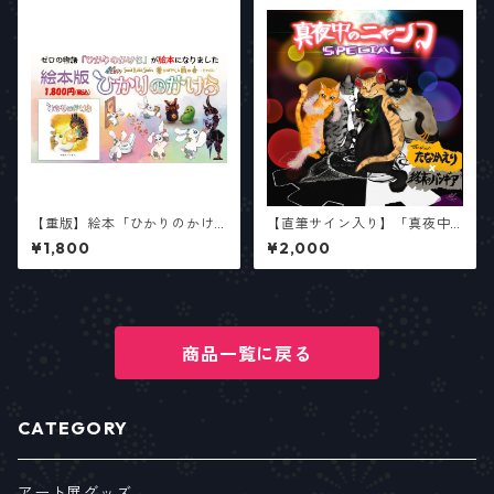
【重版】絵本「ひかりのかけ
【直筆サイン入り】「真夜中
ら」／サウンドラビットの絵
のニャンコSPECIAL」ミニア
¥1,800
¥2,000
本
ルバムCD
商品一覧に戻る
CATEGORY
アート展グッズ