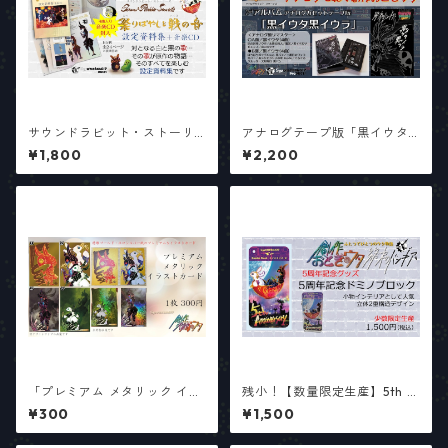
サウンドラビット・ストーリ
アナログテープ版「黒イウタ
ーズ「祭りばやしと戦の音」
黒イウラ」
¥1,800
¥2,200
設定資料集＋音楽CD
「プレミアム メタリック イラ
残小！【数量限定生産】5th A
ストカード」バラ売り
nniversaryデザイン「Z.E.R.O
¥300
¥1,500
& H.U.S.K.Y」インテリアドミ
ノブロック