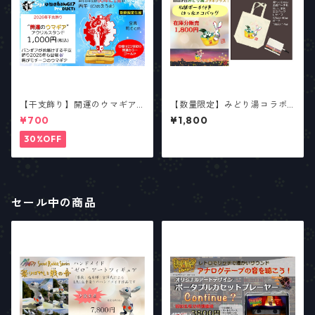
【干支飾り】開運のウマギア
【数量限定】みどり湯コラボ
【少数生産】
デザイン「収納ポーチ付き は
¥700
¥1,800
っ水エコバッグ」在庫分販売
30%OFF
セール中の商品