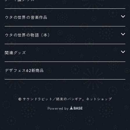
ウタの世界の音楽作品
シングルアルバム
ウタの世界の物語（本）
ミニアルバム
絵本
関連グッズ
フルアルバム
関連書籍
各種パンフレット
デザフェス62新商品
サウンドラビット
Z.E.R.O & H.U.S.U.K.Y
© サウンドラビット／終末のバンギア。ネットショップ
アナログサウンド
ステーショナリー
Powered by
Tシャツ