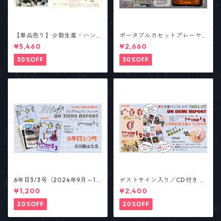
【単品売り】少数生産・ハン
ポータブルカセットプレーヤ
ドメイド ”ゼロ” アートフィギ
ー「Continue?」／アナログ
¥5,460
¥2,660
ュア
サウンド・リターンズ
30%OFF
30%OFF
6年目3/3号（2024年9月～12
ゲストサイン入り／CD付き 6
月号） 総合パンフレット「ア
周年記念限定パンフレット
¥1,200
¥2,400
ンティエール・リポート」
（総合パンフ7年目1/2号）
【少数部数生産】
20%OFF
20%OFF