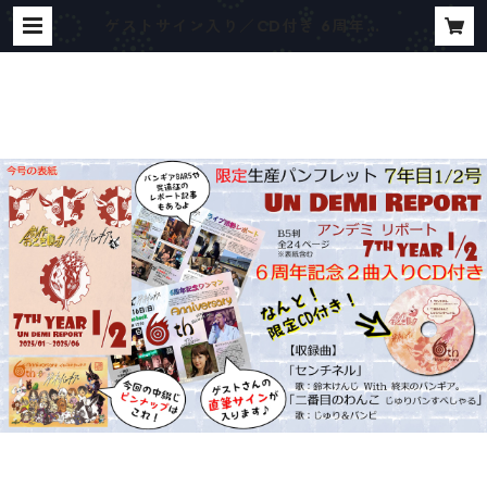
ゲストサイン入り／CD付き 6周年記
念限定パンフレット（総合パンフ7
年目1/2号） | サウンドラビット／終
末のバンギア。ネットショップ