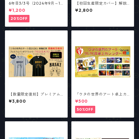
6年目3/3号（2024年9月～12
【初回生産限定カバー】解説
月号） 総合パンフレット「ア
資料集「パーフェクト・ヒス
¥1,200
¥2,800
ンティエール・リポート」
トリア」
【少数部数生産】
20%OFF
【数量限定復刻】プレミアム
「ウタの世界のアート卓上カ
バンギア 2022デザイン「H.U.
レンダー2026」
¥3,800
¥500
S.K.Y」Tシャツ【新カラーあ
り】
50%OFF